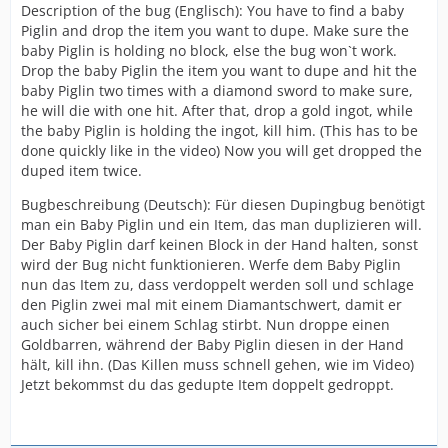
Description of the bug (Englisch): You have to find a baby
Piglin and drop the item you want to dupe. Make sure the
baby Piglin is holding no block, else the bug won`t work.
Drop the baby Piglin the item you want to dupe and hit the
baby Piglin two times with a diamond sword to make sure,
he will die with one hit. After that, drop a gold ingot, while
the baby Piglin is holding the ingot, kill him. (This has to be
done quickly like in the video) Now you will get dropped the
duped item twice.
Bugbeschreibung (Deutsch): Für diesen Dupingbug benötigt
man ein Baby Piglin und ein Item, das man duplizieren will.
Der Baby Piglin darf keinen Block in der Hand halten, sonst
wird der Bug nicht funktionieren. Werfe dem Baby Piglin
nun das Item zu, dass verdoppelt werden soll und schlage
den Piglin zwei mal mit einem Diamantschwert, damit er
auch sicher bei einem Schlag stirbt. Nun droppe einen
Goldbarren, während der Baby Piglin diesen in der Hand
hält, kill ihn. (Das Killen muss schnell gehen, wie im Video)
Jetzt bekommst du das gedupte Item doppelt gedroppt.