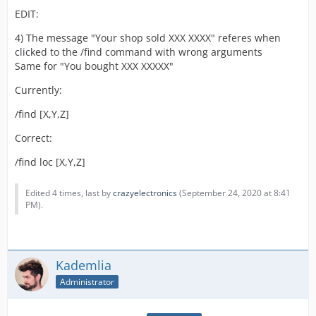
EDIT:
4) The message "Your shop sold XXX XXXX" referes when
clicked to the /find command with wrong arguments
Same for "You bought XXX XXXXX"
Currently:
/find [X,Y,Z]
Correct:
/find loc [X,Y,Z]
Edited 4 times, last by
crazyelectronics
(
September 24, 2020 at 8:41
PM
).
Kademlia
Administrator