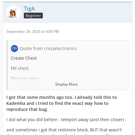
TigA
Beginner
September 26, 2020 at 4:00 PM
Quote from crazyelectronics
Create Chest
FIll chest
Teleport away
Display More
Teleport near (make sure that X-Ray changes the chest
to a redstone block)
I got that some months ago too. I already told this to
Kademlia and i tried to find the exact way how to
Get closer so that you see the real chest
reproduce that bug:
Destroy Chest
I did what you did before - teleport away (and then closer) -
Only Chest drops
and sometimes i got that redstone block, BUT that wasn't