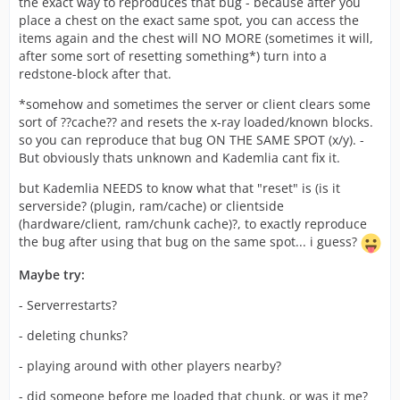
the exact way to reproduces that bug - because after you
place a chest on the exact same spot, you can access the
items again and the chest will NO MORE (sometimes it will,
after some sort of resetting something*) turn into a
redstone-block after that.
*somehow and sometimes the server or client clears some
sort of ??cache?? and resets the x-ray loaded/known blocks.
so you can reproduce that bug ON THE SAME SPOT (x/y). -
But obviously thats unknown and Kademlia cant fix it.
but Kademlia NEEDS to know what that "reset" is (is it
serverside? (plugin, ram/cache) or clientside
(hardware/client, ram/chunk cache)?, to exactly reproduce
the bug after using that bug on the same spot... i guess?
Maybe try:
- Serverrestarts?
- deleting chunks?
- playing around with other players nearby?
- did someone before me loaded that chunk, or was it me?