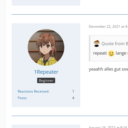
December 22, 2021 at 4
Quote from B
repeati
lange n
yeaahh alles gut so
1Repeater
Beginner
Reactions Received
1
Posts
4
January 24, 2022 at 8:1