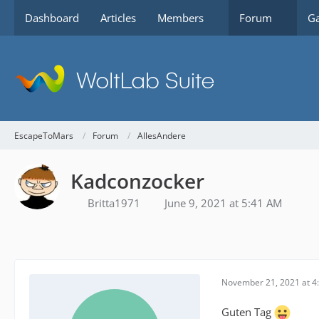
Dashboard
Articles
Members
Forum
Ga
EscapeToMars
Forum
AllesAndere
Kadconzocker
Britta1971
June 9, 2021 at 5:41 AM
November 21, 2021 at 4
Guten Tag