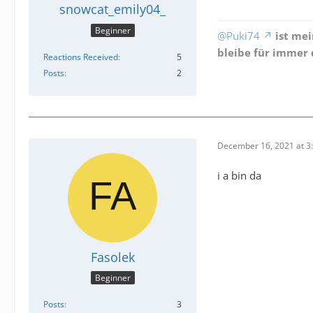
snowcat_emily04_
Beginner
@Puki74
ist me
bleibe für immer 
Reactions Received
5
Posts
2
December 16, 2021 at 3
i a bin da
Fasolek
Beginner
Posts
3