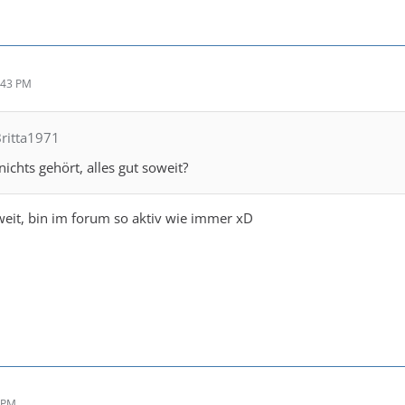
:43 PM
ritta1971
ichts gehört, alles gut soweit?
weit, bin im forum so aktiv wie immer xD
6 PM