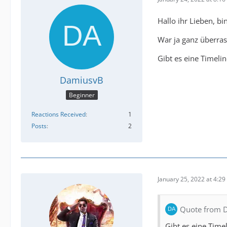
Hallo ihr Lieben, bi
War ja ganz überrasc
Gibt es eine Timeli
DamiusvB
Beginner
Reactions Received
1
Posts
2
January 25, 2022 at 4:2
Quote from 
Gibt es eine Time