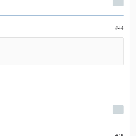
#44
#45