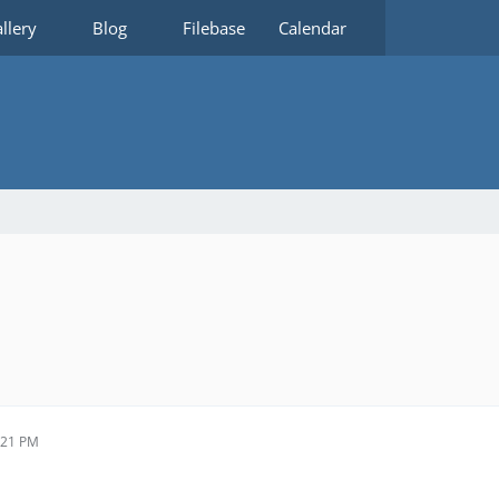
llery
Blog
Filebase
Calendar
:21 PM