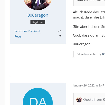
Als ich Kade das le
006eragon
macht, da er die Er
Beginner
(Bin aber bei den S
Reactions Received
27
Cool, dass du am St
Posts
7
006eragon
Edited once, last by
0
January 26, 2022 at 8:4
Quote from 