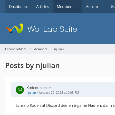
Dashboard
Articles
Members
Forum
Ga
EscapeToMars
Members
njulian
Posts by njulian
Kadconzocker
njulian
January 26, 2022 at 9:03 PM
Schreib Kade auf Discord deinen ingame Namen, dann setz