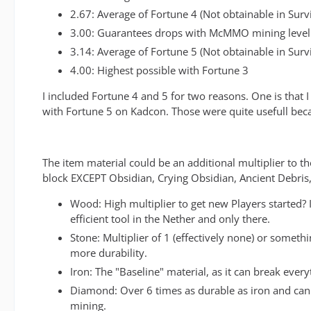
2.67: Average of Fortune 4 (Not obtainable in Survi
3.00: Guarantees drops with McMMO mining level
3.14: Average of Fortune 5 (Not obtainable in Survi
4.00: Highest possible with Fortune 3
I included Fortune 4 and 5 for two reasons. One is that 
with Fortune 5 on Kadcon. Those were quite usefull beca
The item material could be an additional multiplier to t
block EXCEPT Obsidian, Crying Obsidian, Ancient Debris,
Wood: High multiplier to get new Players started?
efficient tool in the Nether and only there.
Stone: Multiplier of 1 (effectively none) or somet
more durability.
Iron: The "Baseline" material, as it can break every
Diamond: Over 6 times as durable as iron and can br
mining.