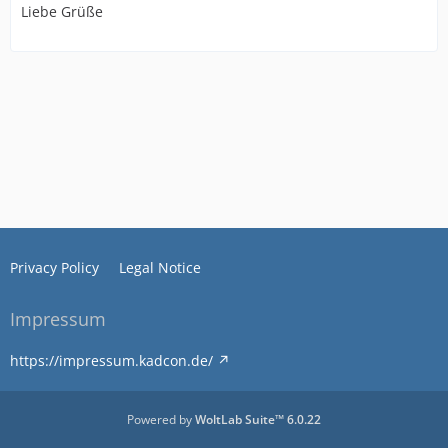
Liebe Grüße
Privacy Policy
Legal Notice
Impressum
https://impressum.kadcon.de/
Powered by
WoltLab Suite™ 6.0.22