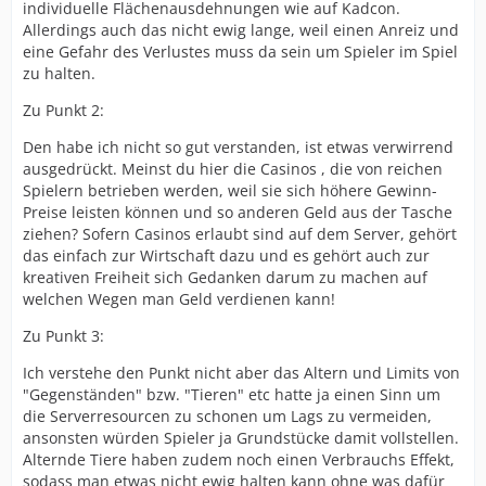
förderlich. Die Anzahl der Objekte an sich ist nicht
individuelle Flächenausdehnungen wie auf Kadcon.
inflationsfördernd, sondern hat eher den gegenteiligen
Allerdings auch das nicht ewig lange, weil einen Anreiz und
Effekt.
eine Gefahr des Verlustes muss da sein um Spieler im Spiel
zu halten.
Darüber hinaus eignet sich dieses System hervorragend
für verschiedene Missbräuche, wie z. B. Stimmenfang
Zu Punkt 2:
oder die Verwendung mehrerer Spielercharaktere durch
Den habe ich nicht so gut verstanden, ist etwas verwirrend
einen einzelnen Spieler.
ausgedrückt. Meinst du hier die Casinos , die von reichen
Eine Abstimmung könnte jedoch positiv wirken, wenn
Spielern betrieben werden, weil sie sich höhere Gewinn-
sie den zeitweiligen Zugang zur Verwendung
Preise leisten können und so anderen Geld aus der Tasche
bestimmter ausgewählter Gegenstände, z. B. eines
ziehen? Sofern Casinos erlaubt sind auf dem Server, gehört
Eimers mit Wasser, eines Eimers mit Lava, eines
das einfach zur Wirtschaft dazu und es gehört auch zur
Trichters, eines Kolbens, roten Pulvers usw., ermöglicht.
kreativen Freiheit sich Gedanken darum zu machen auf
Ohne bestimmte Gegenstände kann das Spiel ziemlich
welchen Wegen man Geld verdienen kann!
schwierig werden...
Zu Punkt 3:
3.
Ich verstehe den Punkt nicht aber das Altern und Limits von
Manche sophistische Plug-ins, wie z. B. das "Altern"
"Gegenständen" bzw. "Tieren" etc hatte ja einen Sinn um
bestimmter Gegenstände, sind echt zu kompliziert, um
die Serverresourcen zu schonen um Lags zu vermeiden,
die Wirtschaft in irgendeiner Weise zu beeinflussen,
ansonsten würden Spieler ja Grundstücke damit vollstellen.
und ja besonders schrecken im Allgemeinen die
Alternde Tiere haben zudem noch einen Verbrauchs Effekt,
einfachen Spielwilligen ab.
sodass man etwas nicht ewig halten kann ohne was dafür