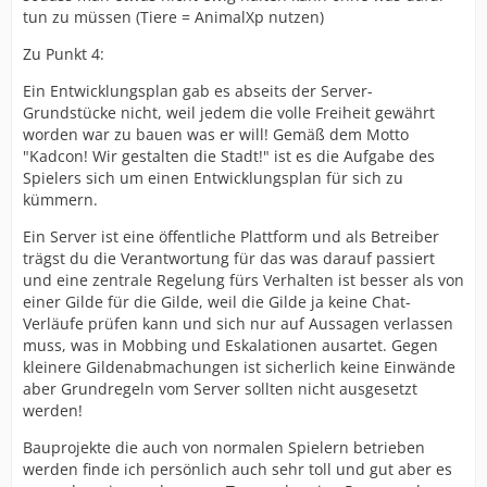
tun zu müssen (Tiere = AnimalXp nutzen)
Die Plug-ins sollten so ausgewählt werden, dass der
Übergang zur nächsten MC-Version nicht immer zu
Zu Punkt 4:
einer Katastrophe wird.
Ein Entwicklungsplan gab es abseits der Server-
4.
Grundstücke nicht, weil jedem die volle Freiheit gewährt
worden war zu bauen was er will! Gemäß dem Motto
Das Fehlen von Straßen und eines allgemeinen
"Kadcon! Wir gestalten die Stadt!" ist es die Aufgabe des
Entwicklungsplans machte die Karte einfach hässlich
Spielers sich um einen Entwicklungsplan für sich zu
und uninteressant. Bis zum absoluten Nullpunkt
kümmern.
gegrabene und nicht abgedeckte GS oder riesige
Flächen mit flachem Gras sind kaum etwas
Ein Server ist eine öffentliche Plattform und als Betreiber
Bemerkenswertes.
trägst du die Verantwortung für das was darauf passiert
und eine zentrale Regelung fürs Verhalten ist besser als von
Das Fehlen eines gemeinsamen Raums für alle oder
einer Gilde für die Gilde, weil die Gilde ja keine Chat-
zumindest für Gilden schränkt die Möglichkeiten des
Verläufe prüfen kann und sich nur auf Aussagen verlassen
gemeinsamen Spiels ein. Wenn es solche Räume gäbe,
muss, was in Mobbing und Eskalationen ausartet. Gegen
bräuchte Team nicht einzugreifen, da die Zünfte selbst
kleinere Gildenabmachungen ist sicherlich keine Einwände
auf das Verhalten ihrer Mitglieder achten könnten.
aber Grundregeln vom Server sollten nicht ausgesetzt
werden!
So kann man zum Beispiel immer vorhersagen, wo
Straßen, Kanaleisenbahnen und dergleichen liegen
Bauprojekte die auch von normalen Spielern betrieben
könnten, und deren Bau willigen Spielern überlassen.
werden finde ich persönlich auch sehr toll und gut aber es
Warum das Team überlasten?