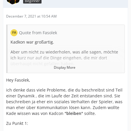
Beginner
December 7, 2021 at 10:54 AM
Quote from Fasolek
Kadkon war großartig.
Aber um nicht zu wiederholen, was alle sagen, möchte
ich kurz nur auf die Dinge eingehen, die mir dort
überhaupt nicht gefallen haben.
Display More
1.
Hey Fasolek,
Erstens sollte der Server immer fair gegenüber den
Spielern sein. Und zwar nicht nur diejenigen, die
ich denke dass viele Probleme, die du beschreibst sind Teil
ständig anwesend sind, sondern auch diejenigen, die
einer Dynamik , die im Laufe der Zeit entstanden sind. Sie
weggehen und oft zurückkehren, wenn es ihre
beschreiben ja eher ein soziales Verhalten der Spieler, was
Lebenssituation erlaubt.
man eher über Kommunikation lösen kann. Zudem wollte
Kade wissen was von Kadcon
"bleiben"
sollte.
Die Grundstücke abwesender Spieler sollten nicht
einfach vom ersten besseren Spieler abgekauft werden,
Zu Punkt 1:
sondern in einer öffentlichen Auktion versteigert