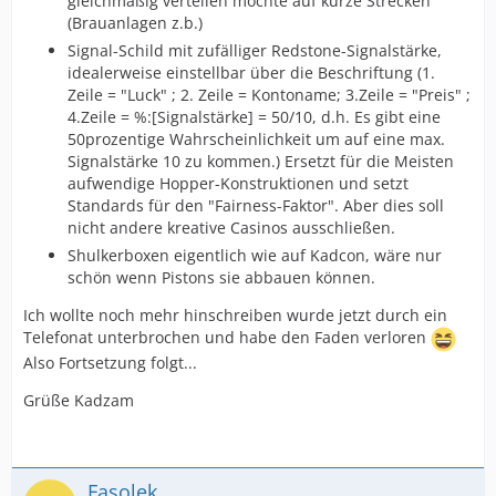
gleichmäßig verteilen möchte auf kurze Strecken
(Brauanlagen z.b.)
Signal-Schild mit zufälliger Redstone-Signalstärke,
idealerweise einstellbar über die Beschriftung (1.
Zeile = "Luck" ; 2. Zeile = Kontoname; 3.Zeile = "Preis" ;
4.Zeile = %:[Signalstärke] = 50/10, d.h. Es gibt eine
50prozentige Wahrscheinlichkeit um auf eine max.
Signalstärke 10 zu kommen.) Ersetzt für die Meisten
aufwendige Hopper-Konstruktionen und setzt
Standards für den "Fairness-Faktor". Aber dies soll
nicht andere kreative Casinos ausschließen.
Shulkerboxen eigentlich wie auf Kadcon, wäre nur
schön wenn Pistons sie abbauen können.
Ich wollte noch mehr hinschreiben wurde jetzt durch ein
Telefonat unterbrochen und habe den Faden verloren
Also Fortsetzung folgt...
Grüße Kadzam
Fasolek