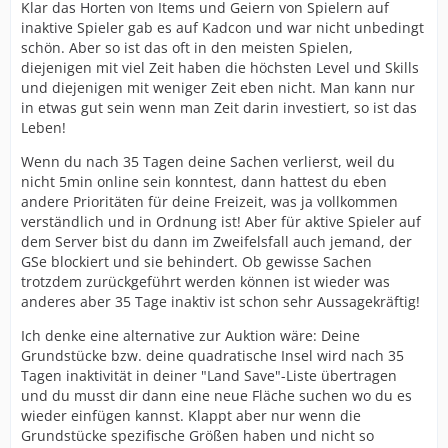
Klar das Horten von Items und Geiern von Spielern auf
werden, deren Erlös dem Konto des abwesenden
inaktive Spieler gab es auf Kadcon und war nicht unbedingt
Spielers gutgeschrieben werden sollte, damit sein
schön. Aber so ist das oft in den meisten Spielen,
Neustart so schmerzlos wie möglich ist.
diejenigen mit viel Zeit haben die höchsten Level und Skills
Die Räumung der Grundstücke von wertvollen
und diejenigen mit weniger Zeit eben nicht. Man kann nur
Gegenständen zum Zeitpunkt der Erlösung, die einer
in etwas gut sein wenn man Zeit darin investiert, so ist das
nicht näher spezifizierten "Spielgerechtigkeit" dienen
Leben!
soll, nimmt dem Spiel eher den Reiz, als dass sie ihn
Wenn du nach 35 Tagen deine Sachen verlierst, weil du
erhöht. Es sollte auch möglich sein, von anderen
nicht 5min online sein konntest, dann hattest du eben
Spielern zu erben, was ohnehin geschieht, allerdings
andere Prioritäten für deine Freizeit, was ja vollkommen
auf einem Umweg.
verständlich und in Ordnung ist! Aber für aktive Spieler auf
2.
dem Server bist du dann im Zweifelsfall auch jemand, der
GSe blockiert und sie behindert. Ob gewisse Sachen
Die Verknüpfung von Auszahlungen mit Abstimmungen
trotzdem zurückgeführt werden können ist wieder was
ist insofern nachteilig, als sie die Präsenz im Spiel
anderes aber 35 Tage inaktiv ist schon sehr Aussagekräftig!
überhaupt nicht fördert, sondern nur die Kasinos
füttert und die "Beliebtheitspunkte" des Servers nach
Ich denke eine alternative zur Auktion wäre: Deine
außen hin erhöht. Diejenigen, die etwas tun, haben
Grundstücke bzw. deine quadratische Insel wird nach 35
ständig zu wenig Mittel, während die reichen Statisten
Tagen inaktivität in deiner "Land Save"-Liste übertragen
sich langweilen, weil sie nicht wissen, wo sie die Mittel
und du musst dir dann eine neue Fläche suchen wo du es
einsetzen sollen. Ein solches "Nichtstun" ist der
wieder einfügen kannst. Klappt aber nur wenn die
Inflation, von der alle hier sprachen, durchaus
Grundstücke spezifische Größen haben und nicht so